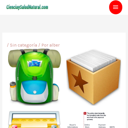
Ir
Men
al
contenido
princ
/
Sin categoría
/ Por
alber