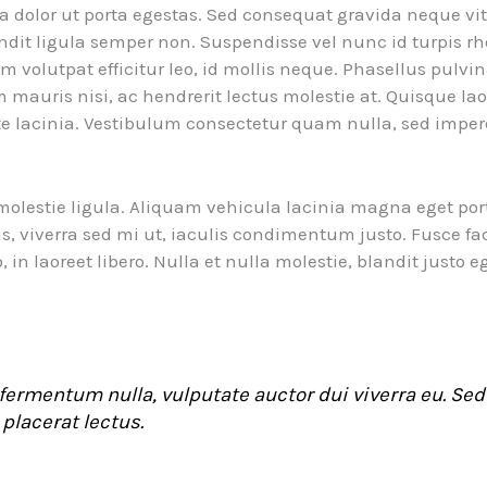
rra dolor ut porta egestas. Sed consequat gravida neque v
ndit ligula semper non. Suspendisse vel nunc id turpis r
iam volutpat efficitur leo, id mollis neque. Phasellus pulvin
auris nisi, ac hendrerit lectus molestie at. Quisque lao
te lacinia. Vestibulum consectetur quam nulla, sed imper
molestie ligula. Aliquam vehicula lacinia magna eget por
us, viverra sed mi ut, iaculis condimentum justo. Fusce fac
, in laoreet libero. Nulla et nulla molestie, blandit justo e
ermentum nulla, vulputate auctor dui viverra eu. Sed 
placerat lectus.