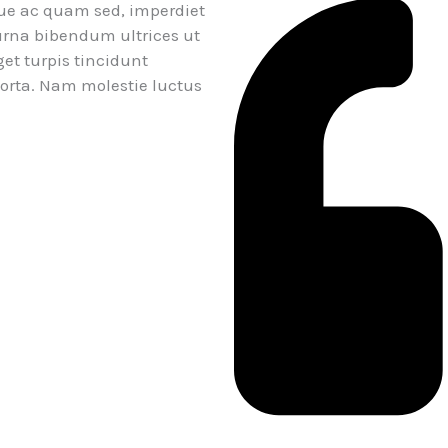
ique ac quam sed, imperdiet
 urna bibendum ultrices ut
et turpis tincidunt
porta. Nam molestie luctus