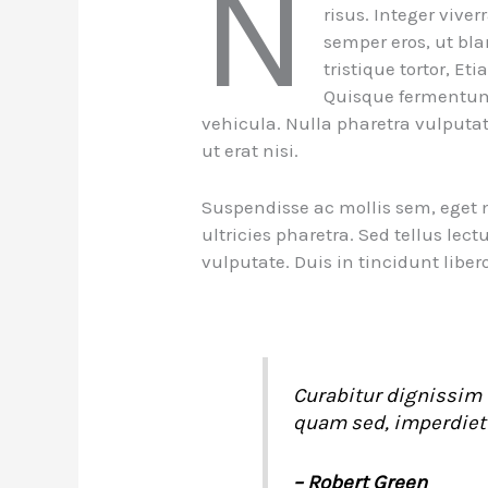
N
risus. Integer vive
semper eros, ut bla
tristique tortor, Et
Quisque fermentum m
vehicula. Nulla pharetra vulputa
ut erat nisi.
Suspendisse ac mollis sem, eget 
ultricies pharetra. Sed tellus lect
vulputate. Duis in tincidunt libero
Curabitur dignissim f
quam sed, imperdiet 
– Robert Green