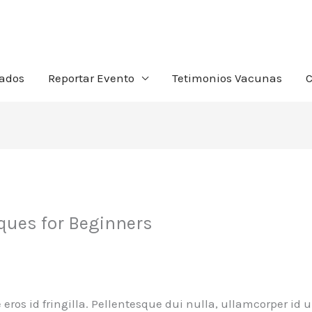
tados
Reportar Evento
Tetimonios Vacunas
C
iques for Beginners
 eros id fringilla. Pellentesque dui nulla, ullamcorper id 