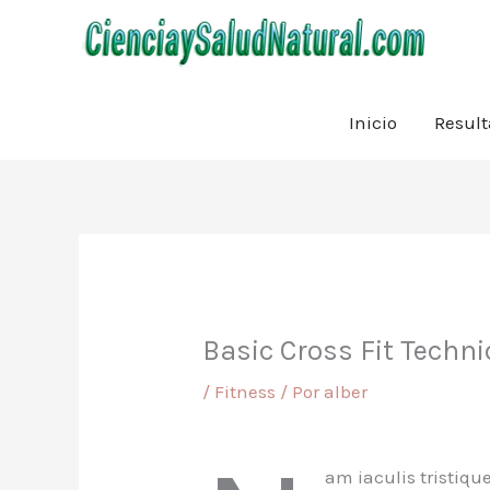
Ir
al
contenido
Inicio
Resul
Basic Cross Fit Techn
/
Fitness
/ Por
alber
am iaculis tristique