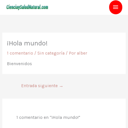
Ir
Men
al
contenido
princ
¡Hola mundo!
1 comentario
/
Sin categoría
/ Por
alber
Bienvenidos
Entrada siguiente
→
1 comentario en “¡Hola mundo!”